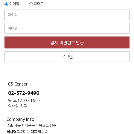
이메일
휴대폰
임시 비밀번호 발급
로그인
CS Center
02-372-9490
월-토 12:00 ~ 16:00
일요일 휴무
Company Info
주소
서울 서대문구 거북골로 199
회사명
그랑디안
대표
박현숙