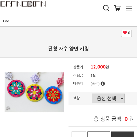
Life
0
단청 자수 양면 키링
12,000
상품가
원
적립금
3%
배송비
(조건)
색상
0
총 상품 금액
원