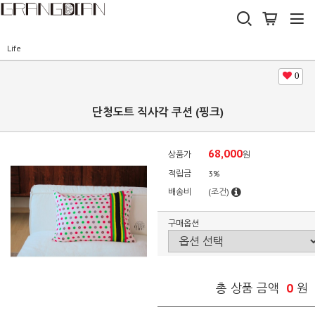
Life
0
단청도트 직사각 쿠션 (핑크)
68,000
상품가
원
적립금
3%
배송비
(조건)
구매옵션
0
총 상품 금액
원