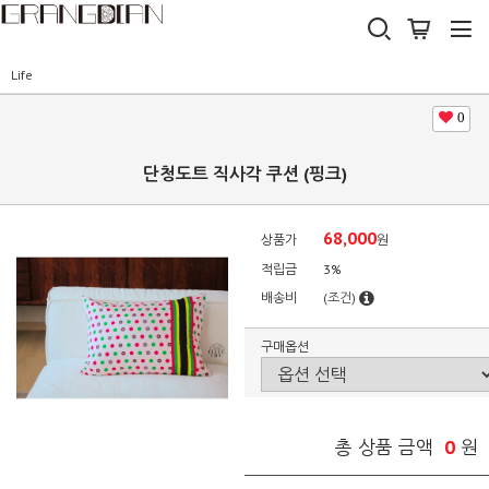
Life
0
단청도트 직사각 쿠션 (핑크)
68,000
상품가
원
적립금
3%
배송비
(조건)
구매옵션
0
총 상품 금액
원